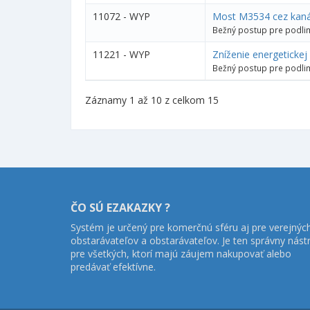
11072 - WYP
Most M3534 cez kanál
Bežný postup pre podlim
11221 - WYP
Zníženie energetickej
Bežný postup pre podlim
Záznamy 1 až 10 z celkom 15
ČO SÚ EZAKAZKY ?
Systém je určený pre komerčnú sféru aj pre verejnýc
obstarávateľov a obstarávateľov. Je ten správny nást
pre všetkých, ktorí majú záujem nakupovať alebo
predávať efektívne.