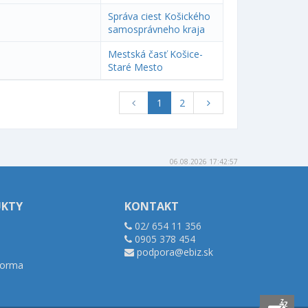
Správa ciest Košického
samosprávneho kraja
Mestská časť Košice-
Staré Mesto
1
2
06.08.2026 17:42:57
UKTY
KONTAKT
02/ 654 11 356
0905 378 454
podpora@ebiz.sk
tforma