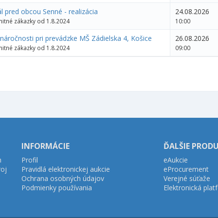
 pred obcou Senné - realizácia
24.08.2026
itné zákazky od 1.8.2024
10:00
 náročnosti pri prevádzke MŠ Zádielska 4, Košice
26.08.2026
itné zákazky od 1.8.2024
09:00
INFORMÁCIE
ĎALŠIE PROD
h
Profil
eAukcie
roj
Pravidlá elektronickej aukcie
eProcurement
Ochrana osobných údajov
Verejné súťaže
Podmienky používania
Elektronická pla