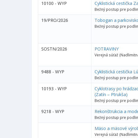
10100 - WYP
Cyklistická cestička Z
Bežný postup pre podlim
19/PRO/2026
Tobogan a parkovisk
Bežný postup pre podlim
SOSTN/2026
POTRAVINY
Verejná súťaž (Nadlimitn
9488 - WYP
Cyklistická cestička 
Bežný postup pre podlim
10193 - WYP
Cyklotrasy po hrádzac
(Zatín – Ptrukša)
Bežný postup pre podlim
9218 - WYP
Rekonštrukcia a mode
Bežný postup pre podlim
Mäso a mäsové výro
Verejná súťaž (Nadlimitn