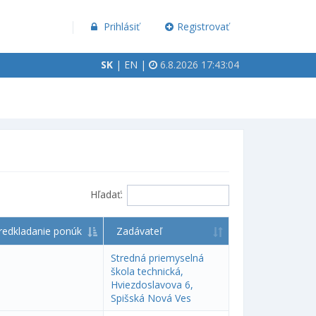
Prihlásiť
Registrovať
SK
|
EN
|
6.8.2026 17:43:04
Hľadať:
redkladanie ponúk
Zadávateľ
Stredná priemyselná
škola technická,
Hviezdoslavova 6,
Spišská Nová Ves