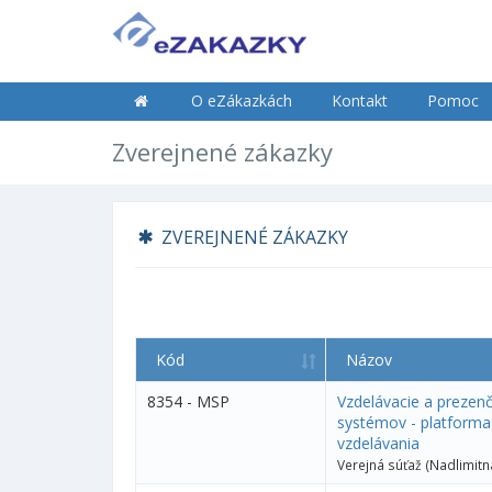
O eZákazkách
Kontakt
Pomoc
Zverejnené zákazky
ZVEREJNENÉ ZÁKAZKY
Kód
Názov
8354 - MSP
Vzdelávacie a prezenč
systémov - platforma 
vzdelávania
Verejná súťaž (Nadlimitn